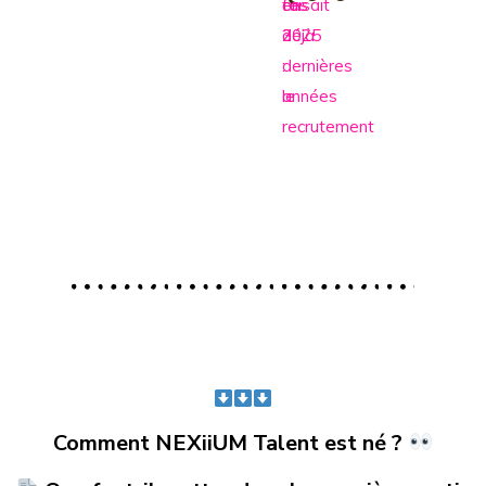
faisait
ces
en
déjà
3
2025
:
dernières
le
années
recrutement
Comment NEXiiUM Talent est né ?