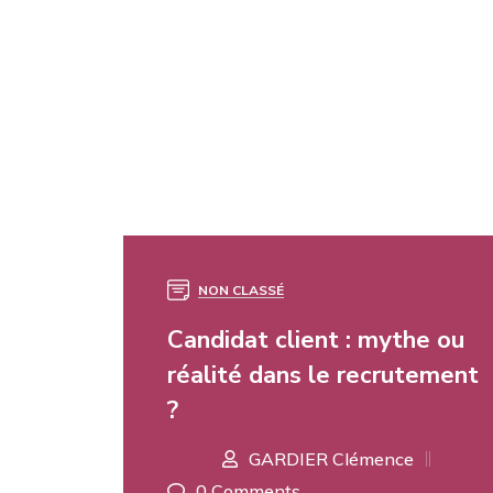
NON CLASSÉ
18
FÉV
Candidat client : mythe ou
réalité dans le recrutement
?
GARDIER Clémence
0 Comments